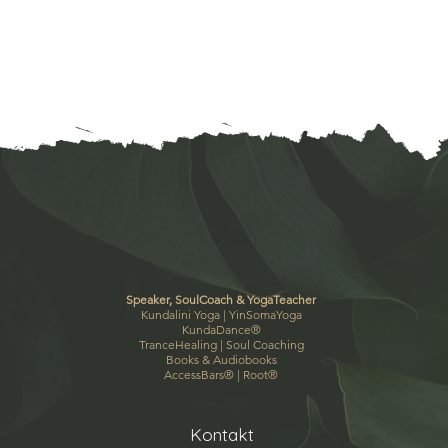
Speaker, SoulCoach & YogaTeacher
Kundalini Yoga |
YinSomaYoga
KundaDance
®
TranceHealing
|
Soul Coaching
Books & Audiobooks
AccessBars
® |
Root
®
Kontakt