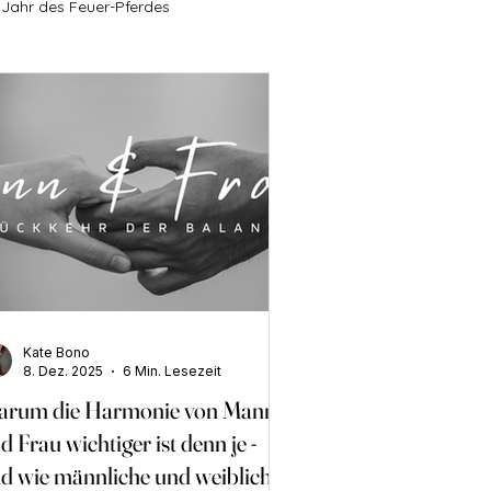
Jahr des Feuer-Pferdes
Ausdehnung & Freiheit
annung
Persönliche Entwicklung
ion
Energetische Arbeit
Kate Bono
andel
Achtsamkeit & Übergänge
8. Dez. 2025
6 Min. Lesezeit
rum die Harmonie von Mann
d Frau wichtiger ist denn je -
e Prozesse
d wie männliche und weibliche