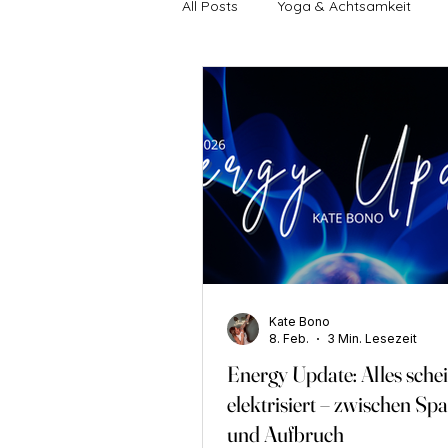
All Posts
Yoga & Achtsamkeit
Energy Update
9-Jahres-Zyk
Selbstliebe & Selbstwert
Män
Yoga & Achtsamkeit
Heilung
Kate Bono
Innere Wahrnehmung
Inner 
8. Feb.
3 Min. Lesezeit
Energy Update: Alles schei
elektrisiert – zwischen S
Persönliche Transformation
und Aufbruch