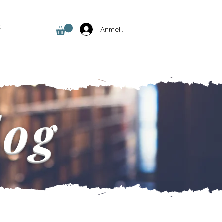
t
Anmelden
log
.