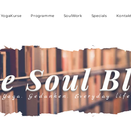
YogaKurse
Programme
SoulWork
Specials
Kontak
e Soul B
Yoga. Gedanken. Everyday life