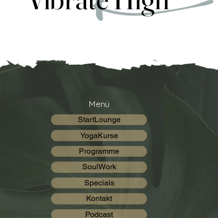
Menü
StartLounge
YogaKurse
Programme
SoulWork
Specials
Kontakt
Podcast