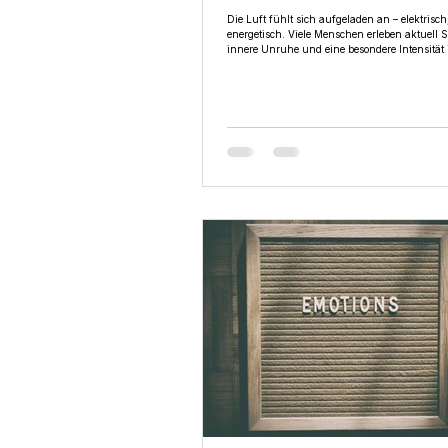
Die Luft fühlt sich aufgeladen an – elektrisch
energetisch. Viele Menschen erleben aktuell
Bewusstsein & Selbstentwicklung
innere Unruhe und eine besondere Intensität
im Inneren. Dieses Energy Update beschreibt
Wahrnehmungen dieser Zeitqualität und lädt
bewusst bei sich zu bleiben, Energie zu regul
im eigenen Körper zu finden.