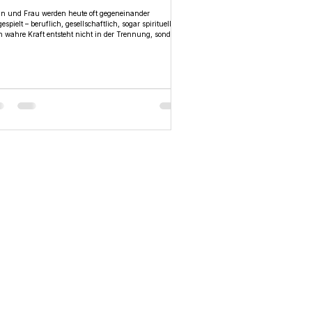
ergie darin wirkt
n und Frau werden heute oft gegeneinander
espielt – beruflich, gesellschaftlich, sogar spirituell.
 wahre Kraft entsteht nicht in der Trennung, sondern
er Balance. Wenn männliche und weibliche Energie
der zusammenfinden, heilen Beziehungen, Rollen
en klarer und wir selbst kommen in unsere Stärke.