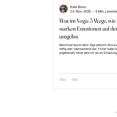
Kate Bono
23. Nov. 2025
5 Min. Leseze
Wut im Yoga: 3 Wege, wie 
starken Emotionen auf de
umgehst
Manchmal taucht beim Yoga plötzlich Wut auf 
heftig oder überraschend klar. Früher habe i
angekämpft, heute sehe ich sie als Einladung
Beitrag teile ich die drei Dinge, die mir helfe
Emotionen auf der Matte unerwartet hochko
sie meinen Weg zurück in die Mitte öffnen.