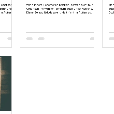
En
, emotional,
Wenn innere Sicherheiten bröckeln, geraten nicht nur
Man
 Spannungen,
Gedanken ins Wanken, sondern auch unser Nervensystem.
ausg
 im Außen wie
Dieser Beitrag lädt dazu ein, Halt nicht im Außen zu
Doch
suchen, sondern im eigenen Körper, im Atem und im
in d
 dazu ein,
bewussten Wahrnehmen. Ein Text über Erdung,
wie
ieren und Halt
Selbstregulation und innere Stabilität in bewegten Zeiten.
werd