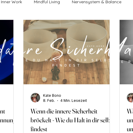
Inner Work
Mindful Living
Nervensystem & Balance
lus
energetischer Neubeginn
Mut & Selbstbestimmung
nliche & weibliche Energie
Stress & Nervensystem
Entsp
 & Prägungen
Bewusstsein & Energie
Spiritualität & Intuit
Kate Bono
Guru
Bewusstsein & Transformation
Innere Prozesse & W
8. Feb.
4 Min. Lesezeit
nt
Wenn die innere Sicherheit
Wa
pannung
bröckelt - Wie du Halt in dir selbst
un
Seelenweg & innere Wahrheit
Achtsamkeit & Leben
Inner
findest
un