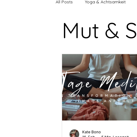
All Posts
Yoga & Achtsamkeit
Mut & 
Energy Update
9-Jahres-Zyk
Selbstliebe & Selbstwert
Män
Yoga & Achtsamkeit
Heilung
Innere Wahrnehmung
Inner 
Persönliche Transformation
Kate Bono