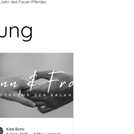
Jahr des Feuer-Pferdes
mung
Ausdehnung & Freiheit
annung
Persönliche Entwicklung
ion
Energetische Arbeit
andel
Achtsamkeit & Übergänge
e Prozesse
Kate Bono