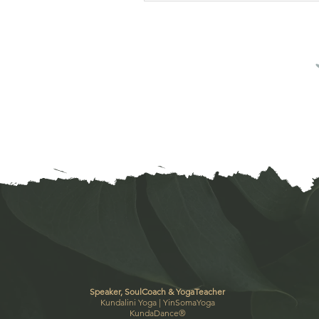
Speaker, SoulCoach & YogaTeacher
Kundalini Yoga |
YinSomaYoga
KundaDance
®