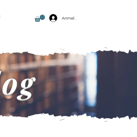
t
Anmelden
log
.