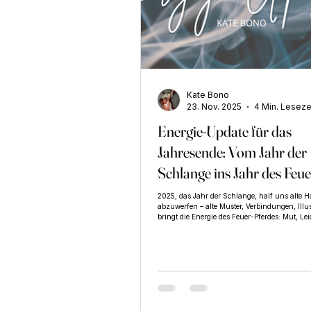
Kate Bono
23. Nov. 2025
4 Min. Leseze
Energie-Update für das
Jahresende: Vom Jahr der
Schlange ins Jahr des Feue
Pferdes. Die neue Energie
2025, das Jahr der Schlange, half uns alte H
abzuwerfen – alte Muster, Verbindungen, Ill
verstehen und nutzen
bringt die Energie des Feuer-Pferdes: Mut, Le
Freiheit und Neubeginn. Ein Jahr, das uns ei
inneren Wahrheit zu folgen, Altes zu lösen, m
zu gehen und unsere Kreativität wieder zu en
immer in Balance und gut geerdet.