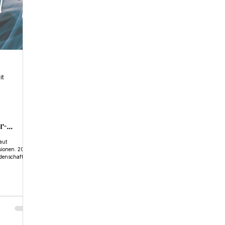
it
r-
aut
usionen. 2026
idenschaft,
nlädt, unserer
utige Schritte
tfalten – aber