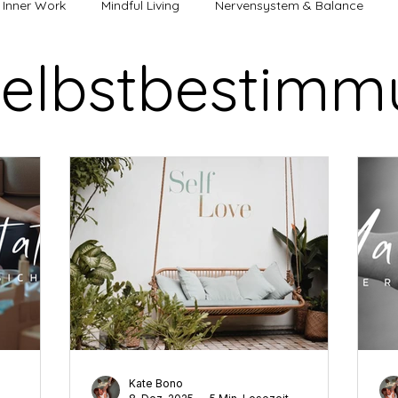
Inner Work
Mindful Living
Nervensystem & Balance
Selbstbestim
lus
energetischer Neubeginn
Mut & Selbstbestimmung
nliche & weibliche Energie
Stress & Nervensystem
Entsp
 & Prägungen
Bewusstsein & Energie
Spiritualität & Intuit
Guru
Bewusstsein & Transformation
Innere Prozesse & W
Seelenweg & innere Wahrheit
Achtsamkeit & Leben
Inner
Kate Bono