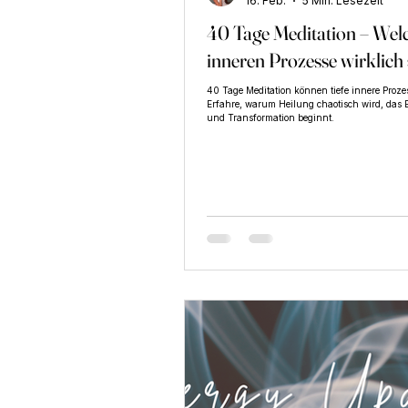
16. Feb.
5 Min. Lesezeit
40 Tage Meditation – Wel
Bewusstsein & Selbstentwicklung
inneren Prozesse wirklich 
40 Tage Meditation können tiefe innere Proze
Erfahre, warum Heilung chaotisch wird, das E
und Transformation beginnt.