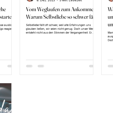
8. Dez. 2025
5 Min. Lesezeit
che
Vom Weglaufen zum Ankommen -
Wa
starten
Warum Selbstliebe so schwer fällt
un
un
sse auslösen.
Selbstliebe fällt oft schwer, weil alte Erfahrungen uns
go reagiert
glauben ließen, wir seien nicht genug. Doch unser Wert
En
entsteht nicht aus den Stimmen der Vergangenheit. Er
Man
wächst in dem Moment, in dem wir beginnen, uns selbst
ausg
ehrlich zu begegnen – mit Mut, Mitgefühl und der
Doch
Entscheidung, endlich bei uns anzukommen.
in d
wie
werd