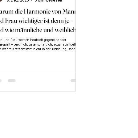
8. Dez. 2025
6 Min. Lesezeit
rum die Harmonie von Mann
d Frau wichtiger ist denn je -
d wie männliche und weibliche
ergie darin wirkt
n und Frau werden heute oft gegeneinander
espielt – beruflich, gesellschaftlich, sogar spirituell.
 wahre Kraft entsteht nicht in der Trennung, sondern
er Balance. Wenn männliche und weibliche Energie
der zusammenfinden, heilen Beziehungen, Rollen
en klarer und wir selbst kommen in unsere Stärke.