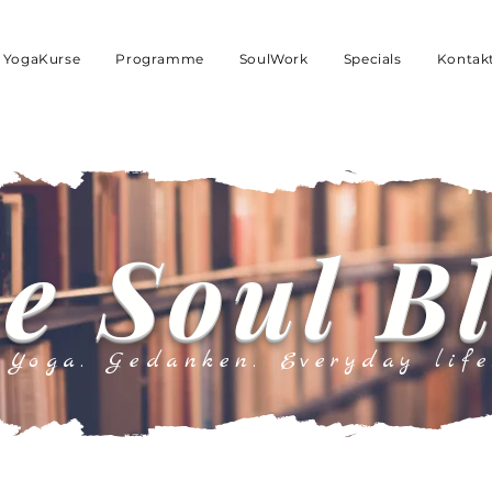
YogaKurse
Programme
SoulWork
Specials
Kontak
e Soul B
Yoga. Gedanken. Everyday life