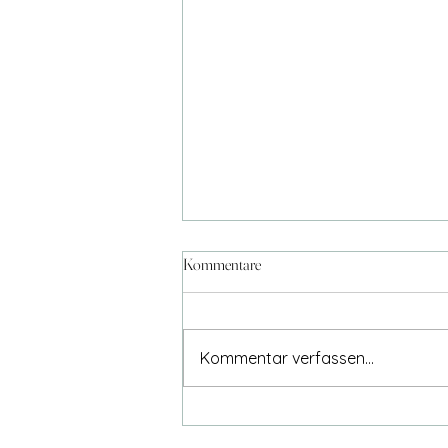
Kommentare
Kommentar verfassen...
Energy-Update: Übergangsphase -
Die Pause zwischen zwei Shifts –