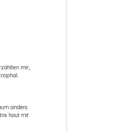
sstsein & Transformation
lenweg & innere Wahrheit
zählten mir, 
rophal. 
kaum anders 
rix haut mit 