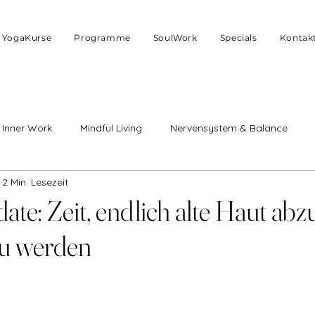
YogaKurse
Programme
SoulWork
Specials
Kontak
Inner Work
Mindful Living
Nervensystem & Balance
2 Min. Lesezeit
lus
energetischer Neubeginn
Mut & Selbstbestimmung
te: Zeit, endlich alte Haut abzu
zu werden
nliche & weibliche Energie
Stress & Nervensystem
Entsp
a & Achtsamkeit
Heilung & Prägungen
Bewusstsein & Ene