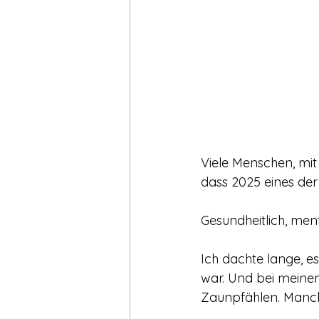
Spiritualität & Intuition
Energe
Innere Prozesse & Wandel
A
Achtsamkeit & Leben
Innere
Viele Menschen, mit
dass 2025 eines der 
Gesundheitlich, menta
Ich dachte lange, e
war. Und bei meinen 
Zaunpfählen. Manch