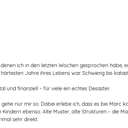
tische Arbeit
Innere Wahrnehmung
Inner Guru
Bewu
chtsamkeit & Übergänge
Persönliche Transformation
See
 Prozesse
Bewusstsein & Selbstentwicklung
 denen ich in den letzten Wochen gesprochen habe, er
härtesten Jahre ihres Lebens war. Schwierig bis katast
l und finanziell – für viele ein echtes Desaster.
s gehe nur mir so. Dabei erlebe ich, dass es bei Marc 
Kindern ebenso. Alte Muster, alte Strukturen – die Mat
mal sehr direkt.