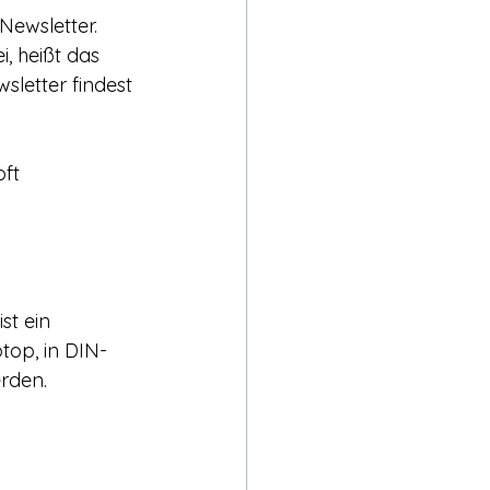
Newsletter. 
, heißt das 
sletter findest 
ft 
st ein 
ptop, in DIN-
rden.