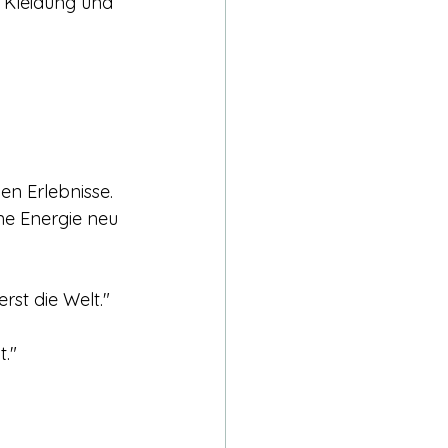
 Kleidung und 
en Erlebnisse. 
ine Energie neu 
rst die Welt."
t."