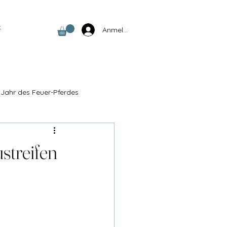
t
Anmelden
Jahr des Feuer-Pferdes
Ausdehnung & Freiheit
streifen
annung
rgie