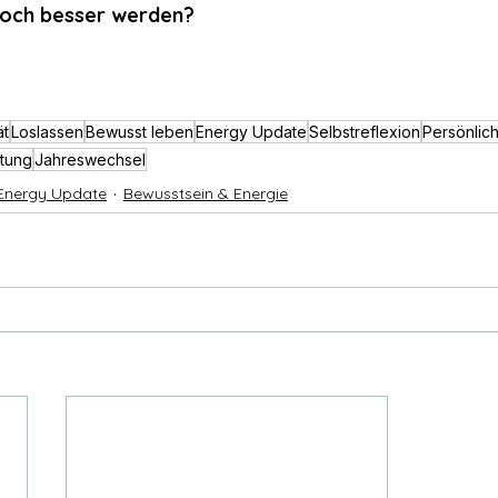
noch besser werden?
ät
Loslassen
Bewusst leben
Energy Update
Selbstreflexion
Persönlic
tung
Jahreswechsel
Energy Update
Bewusstsein & Energie