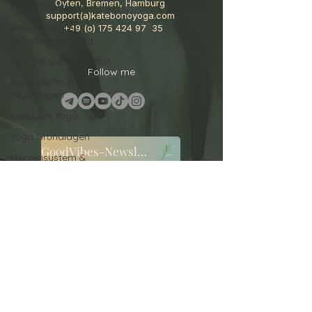
Oyten, Bremen, Hamburg
Innere Prozesse
support(a)katebonoyoga.com
Bewusstsein &
+49 (o)
175 424 97
35
Selbstentwicklung
Energie & Zeitqualität
Follow me
Kundalini Yoga
Grundlagen
Kundalini Yoga
Yoga Grundlagen
GoodVibes-Newsletter
Nervensystem &
Regulation
AGB
Yoga & Bewusstsein
Cookies
Selbstwahrnehmung
Datenschutz
Bewusstsein & innere
Stabilität
Haftungsausschluss
Aktuelle Energien
Impressum
Bewusstsein & Wandel
Widerruf
Persönlichkeitsentwicklung