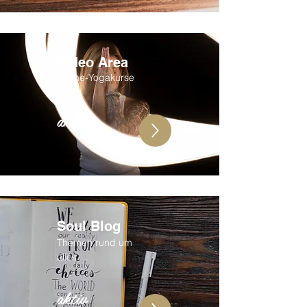
Video Area
Offline-Yogakurse
aktiv
Soul Blog
Themen rund um
alles
aktiv