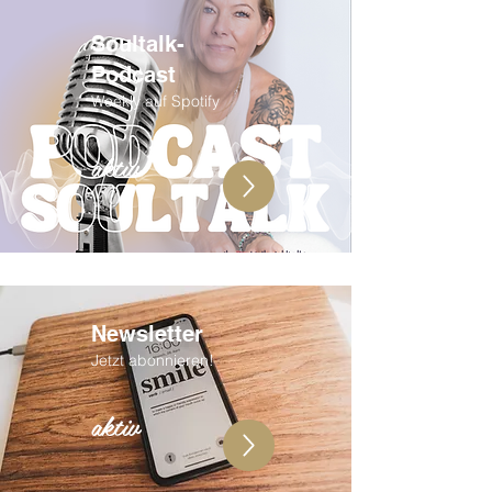
Soultalk-
Podcast
Weekly auf Spotify
aktiv
Newsletter
Jetzt abonnieren!
aktiv