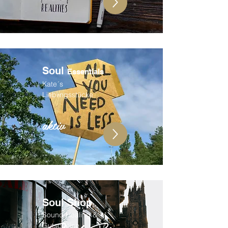
Soul
Essentials
Kate´s
Lieblingsstücke
aktiv
Soul Shop
Sound Healing &
Gutscheine