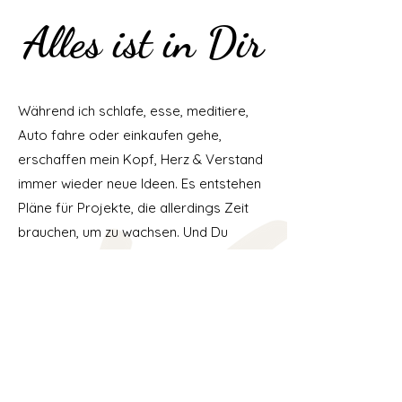
Alles ist in Dir
Alles ist in Dir
Während ich schlafe, esse, meditiere,
Auto fahre oder einkaufen gehe,
erschaffen mein Kopf, Herz & Verstand
immer wieder neue Ideen. Es entstehen
Pläne für Projekte, die allerdings Zeit
brauchen, um zu wachsen. Und Du
kannst fast schon dabei zuschauen.
Sei gespannt auf Videos, Workshops,
Blog, Programme, Newsletter und vieles
Mehr. Die Samen die ich setze, sieht man
vielleicht nicht, weil sie aus Notizen,
Videodrehs und Texten bestehen. Doch