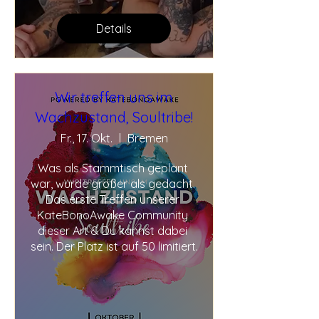
Details
Wir treffen uns im
Wachzustand, Soultribe!
Fr., 17. Okt.
Bremen
Was als Stammtisch geplant 
war, wurde größer als gedacht. 
Das erste Treffen unserer 
KateBonoAwake Community 
dieser Art & Du kannst dabei 
sein. Der Platz ist auf 50 limitiert.