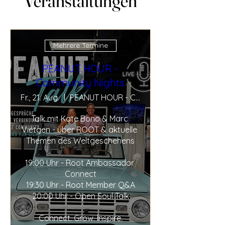
Veranstaltungen
Mehrere Termine
PEANUT HOUR -
Community Nights
Fr., 21. Aug.
PEANUT HOUR - Community Nights
Talk mit Kate Bono & Marc 
Vietgen - über ROOT & aktuelle 
Themen des Weltgeschehens

19:00 Uhr - Root Ambassador 
Connect

19:30 Uhr - Root Member Q&A

20:00 Uhr - Open Soul Talk

Connect. Grow. Inspire.