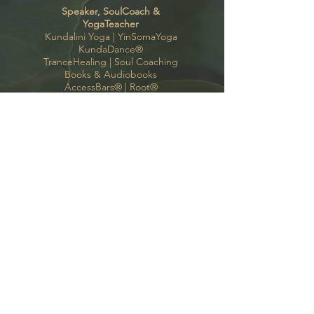
Speaker, SoulCoach &
YogaTeacher
Kundalini Yoga |
YinSomaYoga
KundaDance
®
TranceHealing
|
Soul Coaching
Books & Audiobooks
AccessBars
® |
Root
®
Kontakt
Kate Bono Yoga
Oyten, Bremen, Hamburg
support(a)katebonoyoga.com
+49 (o)
175 424 97
35
Follow me
GoodVibes-Newsletter