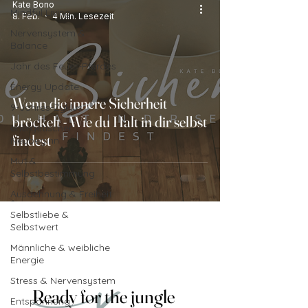
Kate Bono
Mindful Living
8. Feb.
4 Min. Lesezeit
Nervensystem &
Balance
Jahr des Feuer-Pferdes
Energy Update
Wenn die innere Sicherheit
9-Jahres-Zyklus
bröckelt - Wie du Halt in dir selbst
energetischer
findest
Neubeginn
Mut &
Selbstbestimmung
Ausdehnung & Freiheit
Selbstliebe &
Selbstwert
Männliche & weibliche
Energie
Stress & Nervensystem
Ready for the jungle
Ready for the jungle
Entspannung