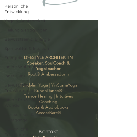
Persönliche
Entwicklung
Yoga & Achtsamkeit
Heilung & Prägungen
Bewusstsein & Energie
Spiritualität & Intuition
Energetische Arbeit
LIFESTYLE ARCHITEKTIN
Speaker, SoulCoach &
Innere Wahrnehmung
YogaTeacher
Root
® Ambassadorin
Inner Guru
Bewusstsein &
Kundalini Yoga |
YinSomaYoga
Transformation
KundaDance
®
Trance Healing
|
Intuitives
Innere Prozesse &
Coaching
Wandel
Books & Audiobooks
AccessBars
®
Achtsamkeit &
Übergänge
Persönliche
Kontakt
Transformation