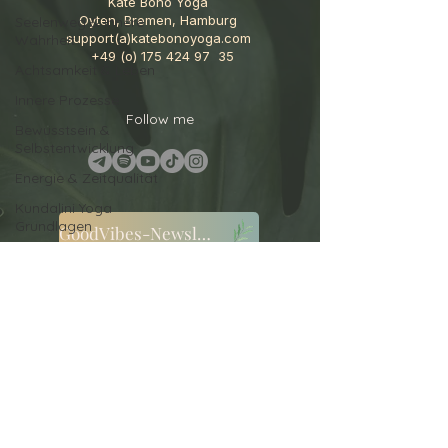
Kate Bono Yoga
Oyten, Bremen, Hamburg
Seelenweg & innere
support(a)katebonoyoga.com
Wahrheit
+49 (o)
175 424 97
35
Achtsamkeit & Leben
Innere Prozesse
Follow me
Bewusstsein &
Selbstentwicklung
Energie & Zeitqualität
Kundalini Yoga
Grundlagen
GoodVibes-Newsletter
Kundalini Yoga
Yoga Grundlagen
AGB
Nervensystem &
Cookies
Regulation
Datenschutz
Yoga & Bewusstsein
Haftungsausschluss
Selbstwahrnehmung
Impressum
Bewusstsein & innere
Widerruf
Stabilität