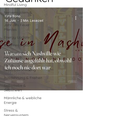
Mindful Living
Nervensystem &
Kate Bono
Balance
14. Juni
2 Min. Lesezeit
Jahr des Feuer-
Pferdes
Energy Update
9-Jahres-Zyklus
Warum sich Nashville wie
energetischer
Neubeginn
Zuhause angefühlt hat, obwohl
Mut &
ich noch nie dort war
Selbstbestimmung
Ausdehnung & Freiheit
Selbstliebe &
Selbstwert
Männliche & weibliche
Energie
Stress &
Nervensystem