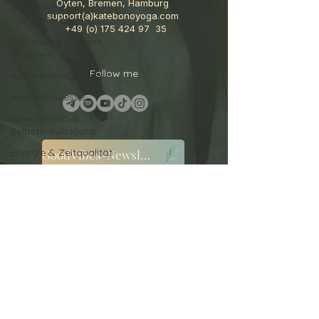
Oyten, Bremen, Hamburg
Persönliche
support(a)katebonoyoga.com
Transformation
+49 (o)
175 424 97
35
Seelenweg & innere
Wahrheit
Follow me
Achtsamkeit & Leben
Innere Prozesse
Bewusstsein &
Selbstentwicklung
Energie & Zeitqualität
GoodVibes-Newsletter
Kundalini Yoga
Grundlagen
AGB
Kundalini Yoga
Cookies
Yoga Grundlagen
Datenschutz
Nervensystem &
Haftungsausschluss
Regulation
Impressum
Yoga & Bewusstsein
Widerruf
Selbstwahrnehmung