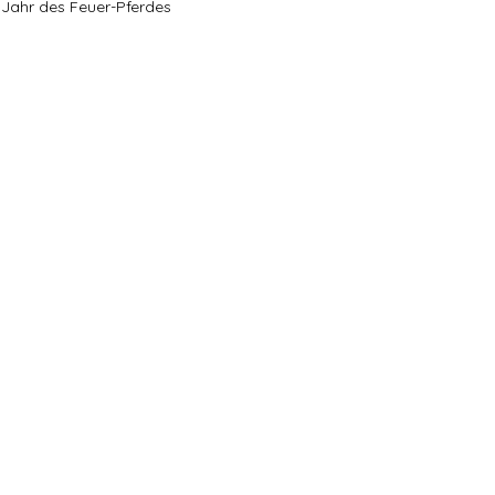
Jahr des Feuer-Pferdes
Ausdehnung & Freiheit
annung
Persönliche Entwicklung
ion
Energetische Arbeit
andel
Achtsamkeit & Übergänge
e Prozesse