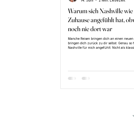
14. Juni
2 Min. Lesezeit
Warum sich Nashville wie
Bewusstsein & Selbstentwicklung
Zuhause angefühlt hat, ob
noch nie dort war
Manche Reisen bringen dich an einen neuen 
bringen dich zurück zu dir selbst. Genau so 
Nashville für mich angefühlt. Nicht als klass
sondern als Reise voller Begegnungen, Erken
leiser Momente, die etwas in mir verändert ha
Beitrag nehme ich dich mit – zu dem, was zw
Sehenswürdigkeiten passiert ist.