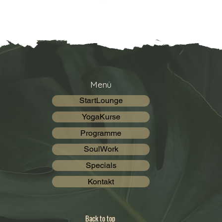
Menü
StartLounge
YogaKurse
Programme
SoulWork
Specials
Kontakt
Back to top