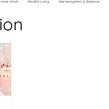
Inner Work
Mindful Living
Nervensystem & Balance
tion
lus
energetischer Neubeginn
Mut & Selbstbestimmung
nliche & weibliche Energie
Stress & Nervensystem
Entsp
 & Prägungen
Bewusstsein & Energie
Spiritualität & Intuit
Guru
Bewusstsein & Transformation
Innere Prozesse & W
Seelenweg & innere Wahrheit
Achtsamkeit & Leben
Inner