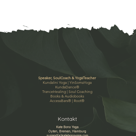
Speaker, SoulCoach & YogaTeacher
Kundalini Yoga |
YinSomaYoga
KundaDance
®
TranceHealing
|
Soul Coaching
Books & Audiobooks
AccessBars
® |
Root
®
Kontakt
Kate Bono Yoga
Oyten, Bremen, Hamburg
support(a)katebonoyoga.com