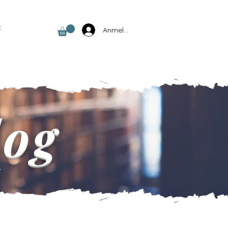
t
Anmelden
log
.