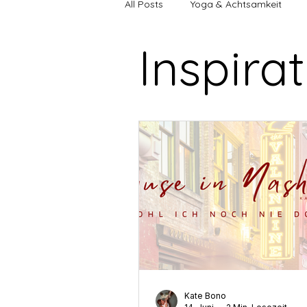
All Posts
Yoga & Achtsamkeit
Inspira
Energy Update
9-Jahres-Zyk
Selbstliebe & Selbstwert
Män
Yoga & Achtsamkeit
Heilung
Innere Wahrnehmung
Inner 
Persönliche Transformation
Kate Bono