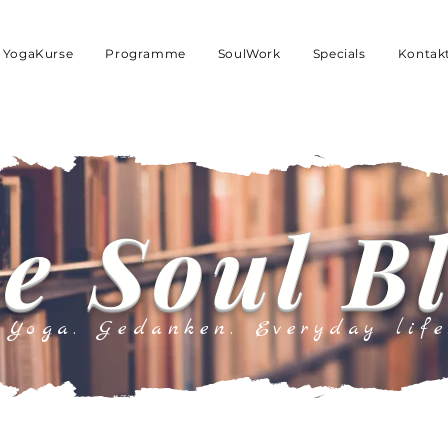
YogaKurse
Programme
SoulWork
Specials
Kontak
e Soul B
Yoga. Gedanken. Everyday life