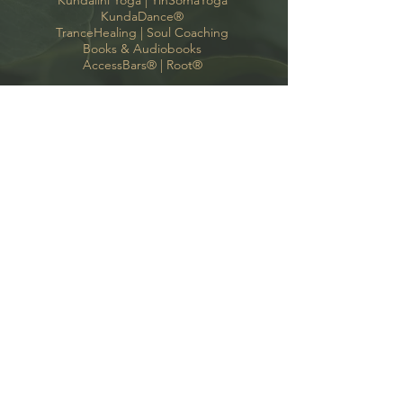
KundaDance
®
TranceHealing
|
Soul Coaching
Books & Audiobooks
AccessBars
® |
Root
®
Kontakt
Kate Bono Yoga
Oyten, Bremen, Hamburg
support(a)katebonoyoga.com
+49 (o)
175 424 97
35
Follow me
GoodVibes-Newsletter
AGB