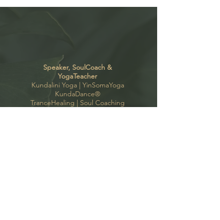
Speaker, SoulCoach &
YogaTeacher
Kundalini Yoga |
YinSomaYoga
KundaDance
®
TranceHealing
|
Soul Coaching
Books & Audiobooks
AccessBars
® |
Root
®
Kontakt
Kate Bono Yoga
Oyten, Bremen, Hamburg
support(a)katebonoyoga.com
+49 (o)
175 424 97
35
Follow me