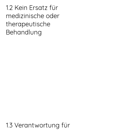
1.2 Kein Ersatz für
medizinische oder
therapeutische
Behandlung
Meine Yogakurse dienen der Prävention,
Regeneration und persönlichen
Entwicklung. Sie sind keine Therapie und
ersetzen keine ärztliche oder
physiotherapeutische Behandlung.
Bei gesundheitlichen Beschwerden oder
Unsicherheiten konsoltiere bitte eine
medizinische Fachperson, bevor Du an
meinem Kurs teilnimmst.
1.3 Verantwortung für