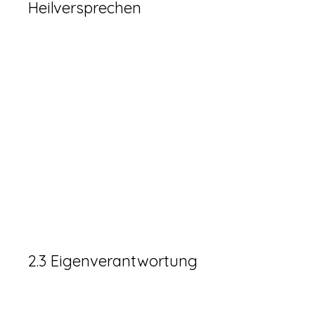
Heilversprechen
Ich stelle keine Diagnosen, gebe keine
Heilversprechen und mache keine
Aussagen über Krankheitsverläufe.
Solltest Du aktuell in ärztlicher oder
therapeutischer Behandlung sein oder
unter gesundheitlichen Beschwerden
leiden, kläre bitte im Vorfeld mit Deiner
behandelnden Fachperson ab, ob eine
begleitende energetische Arbeit für Dich
geeignet ist.
2.3 Eigenverantwortung
Du nimmst an einer Sitzung in eigener
Verantwortung teil. Deine Entscheidungen