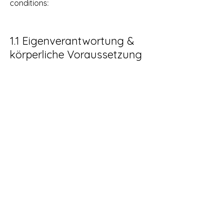
conditions:
1.1 Eigenverantwortung &
körperliche Voraussetzung
Yoga kann körperlich und geistig
fordernd sein. Du nimmst auf eigene
Verantwortung am Unterricht teil und
bestätigst, dass Du gesundheitlich in der
Lage bist, Yoga zu praktizieren.
Bitte informiere mich vor Kursbeginn über
akute oder chronische Beschwerden,
Verletzungen, eine bestehende
Schwangerschaft oder sonstige
Einschränkungen, die für die Yogapraxis
relevant sein könnten.