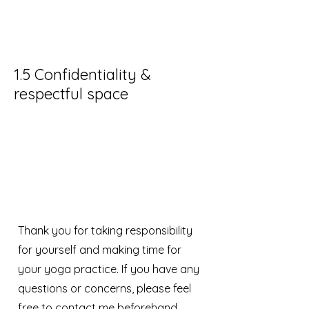
No liability is accepted for valuables and
personal belongings brought along.
1.5 Confidentiality &
respectful space
All personal information you share with me
will be treated confidentially. My classes
are a safe, non-judgmental space where
mutual respect and mindful interaction are
top priorities.
Thank you for taking responsibility
for yourself and making time for
your yoga practice. If you have any
questions or concerns, please feel
free to contact me beforehand.