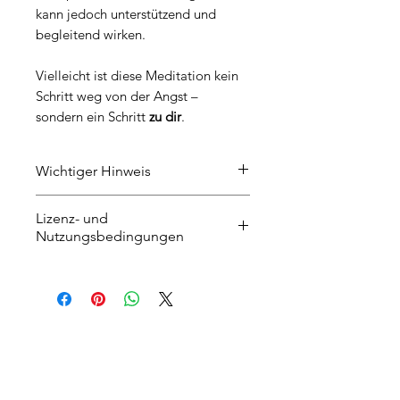
kann jedoch unterstützend und
begleitend wirken.
Vielleicht ist diese Meditation kein
Schritt weg von der Angst –
sondern ein Schritt
zu dir
.
Wichtiger Hinweis
🎵 Musik: Eigenkomposition
Lizenz- und
erstellt mit Magix Music Maker /
Nutzungsbedingungen
Song Maker AI Nutzung gemäß
Magix EULA (royalty-free &
Lizenz- und
kommerziell freigegeben).
Nutzungsbedingungen für diese
© Kate Bono Yoga | Kate Bono –
Audio-Datei
alle Rechte vorbehalten
Musik & Produktion:
Eigenkomposition, erstellt mit
Beim Kauf und Download dieser
Magix Music Maker / Song Maker
Audio stimmst Du den Lizenz-
AI (gemäß Magix EULA – royalty-