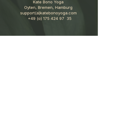
Kate Bono Yoga
Oyten, Bremen, Hamburg
support(a)katebonoyoga.com
+49 (o)
175 424 97
35
Follow me
GoodVibes-Newsletter
AGB
Cookies
Datenschutz
Haftungsausschluss
Impressum
Widerruf