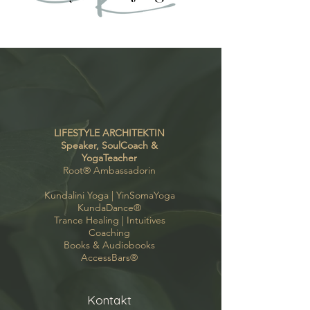
LIFESTYLE ARCHITEKTIN
Speaker, SoulCoach &
YogaTeacher
Root
® Ambassadorin
Kundalini Yoga |
YinSomaYoga
KundaDance
®
Trance Healing
|
Intuitives
Coaching
Books & Audiobooks
AccessBars
®
Kontakt