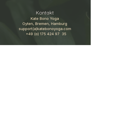
Kontakt
Kate Bono Yoga
Oyten, Bremen, Hamburg
support(a)katebonoyoga.com
+49 (o)
175 424 97
35
Follow me
GoodVibes-Newsletter
AGB
Cookies
Datenschutz
Haftungsausschluss