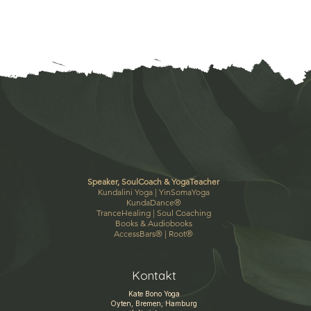
Speaker, SoulCoach & YogaTeacher
Kundalini Yoga |
YinSomaYoga
KundaDance
®
TranceHealing
|
Soul Coaching
Books & Audiobooks
AccessBars
® |
Root
®
Kontakt
Kate Bono Yoga
Oyten, Bremen, Hamburg