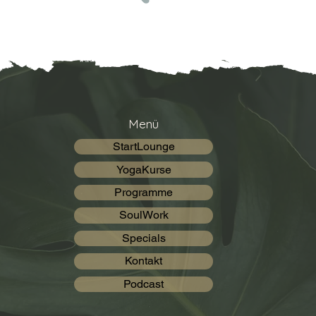
Menü
StartLounge
YogaKurse
Programme
SoulWork
Specials
Kontakt
Podcast