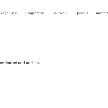
YogaKurse
Programme
SoulWork
Specials
Kontak
 entdecken und buchen.