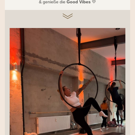
& genieße die 
Good Vibes
 💛