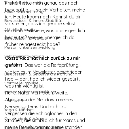
Yoga & Bewusstsein
Früher hätte mich genau das noch 
beschäftigt — so ein Verhalten, meine 
Selbstwahrnehmung
ich. Heute kaum noch. Kannst du dir 
Bewusstsein & innere Stabilität
vorstellen, dass ich gerade selbst 
Aktuelle Energien
nochmal realisiere, was das eigentlich 
bedeutet? Wie viel Energie ich da 
Bewusstsein & Wandel
früher reingesteckt habe?
Persönlichkeitsentwicklung
Selbstverantwortung
Costa Rica hat mich zurück zu mir 
geführt. 
Das war die Reifeprüfung, 
Grenzen
wie ich es im Newsletter geschrieben 
Bewusstsein & Selbstverantwortung
hab — dort hab ich wieder gespürt, 
Spirituelle Impulse
was mir wichtig ist. 
Persönlichkeitsentwicklung
Ruhe. Natur. Vertrauen. Weite.
Aber auch der Meltdown meines 
Spiritualität
Nervensystems. Und nicht zu 
Yoga & Mindset
vergessen die Schlaglöcher in den 
Gesellschaft & Wandel
Straßen, die sinnbildlich für Marcs und 
meine Beziehungsprobleme standen. 
Energy Update & Zeitqualität