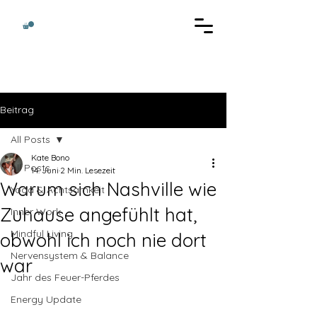
Beitrag
All Posts
Kate Bono
All Posts
14. Juni
2 Min. Lesezeit
Warum sich Nashville wie
Yoga & Achtsamkeit
Zuhause angefühlt hat,
Inner Work
Mindful Living
obwohl ich noch nie dort
Nervensystem & Balance
war
Jahr des Feuer-Pferdes
Energy Update