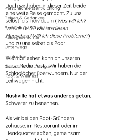
Doch wir haben in dieser Zeit beide 
Persönlichkeitsentwicklung
eine weite Reise gemacht. Zu uns 
Reisen & Gedanken
selbst, als Individuum (
Was will ich? 
Persönliche Entwicklung
Will ich DAS? Will ich diesen 
Menschen? Will ich diese Probleme?
) 
Reisegeschichten
und zu uns selbst als Paar. 
Unterwegs
Inspiration
Wie man sehen kann an unseren 
SocialMedia Posts: Wir haben die 
Gesundheit & Lifestyle
Schlaglöcher überwundern. Nur der 
Root & Wellness
Leihwagen nicht.
Nashville hat etwas anderes getan. 
Schwerer zu benennen.
Als wir bei den Root-Gründern 
zuhause, im Restaurant oder im 
Headquarter saßen, gemeinsam 