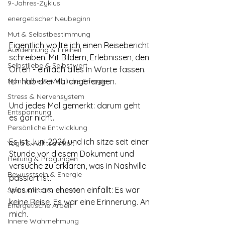
9-Jahres-Zyklus
energetischer Neubeginn
Mut & Selbstbestimmung
Eigentlich wollte ich einen Reisebericht 
Ausdehnung & Freiheit
schreiben. Mit Bildern, Erlebnissen, den 
Selbstliebe & Selbstwert
Orten - einfach alles in Worte fassen. 
Männliche & weibliche Energie
Ich hab drei Mal angefangen.
Stress & Nervensystem
Und jedes Mal gemerkt: darum geht 
Entspannung
es gar nicht.
Persönliche Entwicklung
Es ist Juni 2026 und ich sitze seit einer 
Yoga & Achtsamkeit
Stunde vor diesem Dokument und 
Heilung & Prägungen
versuche zu erklären, was in Nashville 
Bewusstsein & Energie
passiert ist. 
Was mir am ehesten einfällt: Es war 
Spiritualität & Intuition
keine Reise. Es war eine Erinnerung. An 
Energetische Arbeit
mich.
Innere Wahrnehmung