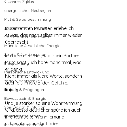
9-Jahres-Zyklus
energetischer Neubeginn
Mut & Selbstbestimmung
Ausdehnung & Freiheit
In den letzten Monaten erlebe ich 
etwas, das mich selbst immer wieder 
Selbstliebe & Selbstwert
überrascht. 
Männliche & weibliche Energie
Stress & Nervensystem
Ich höre nicht nur, was mein Partner 
Marc sagt – ich höre manchmal, was 
Entspannung
er denkt.
Persönliche Entwicklung
Nicht immer als klare Worte, sondern 
Yoga & Achtsamkeit
auch als innere Bilder, Gefühle, 
Impulse.
Heilung & Prägungen
Bewusstsein & Energie
Und je stärker so eine Wahrnehmung 
Spiritualität & Intuition
wird, desto deutlicher spüre ich auch 
Energetische Arbeit
ihre Kehrseite: Wenn jemand 
schlechte Laune hat oder 
Innere Wahrnehmung