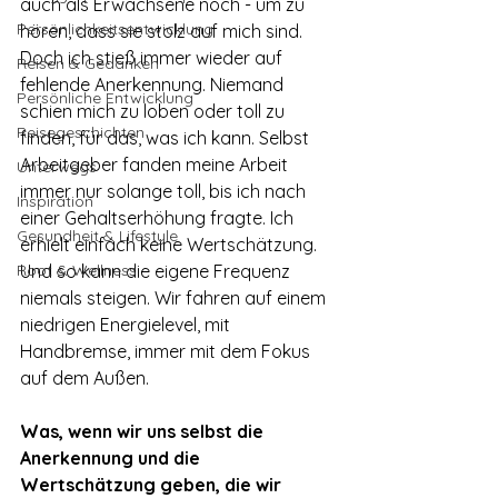
auch als Erwachsene noch - um zu 
Persönlichkeitsentwicklung
hören, dass sie stolz auf mich sind.
Doch ich stieß immer wieder auf 
Reisen & Gedanken
fehlende Anerkennung. Niemand 
Persönliche Entwicklung
schien mich zu loben oder toll zu 
Reisegeschichten
finden, für das, was ich kann. Selbst 
Arbeitgeber fanden meine Arbeit 
Unterwegs
immer nur solange toll, bis ich nach 
Inspiration
einer Gehaltserhöhung fragte. Ich 
Gesundheit & Lifestyle
erhielt einfach keine Wertschätzung. 
Root & Wellness
Und so kann die eigene Frequenz 
niemals steigen. Wir fahren auf einem 
niedrigen Energielevel, mit 
Handbremse, immer mit dem Fokus 
auf dem Außen.
Was, wenn wir uns selbst die 
Anerkennung und die 
Wertschätzung geben, die wir 