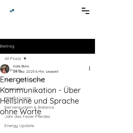
Beitrag
All Posts
Kate Bono
All Posts
28. Dez. 2025
6 Min. Lesezeit
Energetische
Yoga & Achtsamkeit
Kommunikation - Über
Inner Work
Mindful Living
Hellsinne und Sprache
Nervensystem & Balance
ohne Worte
Jahr des Feuer-Pferdes
Energy Update