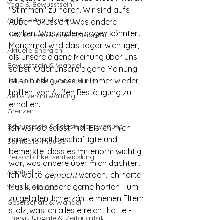
Yoga & Bewusstsein
"Stimmen" zu hören. Wir sind aufs 
Selbstwahrnehmung
Außen fokussiert. Was andere 
denken. Was andere sagen könnten. 
Bewusstsein & innere Stabilität
Manchmal wird das sogar wichtiger, 
Aktuelle Energien
als unsere eigene Meinung über uns 
Bewusstsein & Wandel
selbst. Oder unsere eigene Meinung 
ist so niedrig, dass wir immer wieder 
Persönlichkeitsentwicklung
hoffen, von Außen Bestätigung zu 
Selbstverantwortung
erhalten.
Grenzen
Bewusstsein & Selbstverantwortung
Ich war da selbst mal. Bis ich mich 
näher damit beschäftigte und 
Spirituelle Impulse
bemerkte, dass es mir enorm wichtig 
Persönlichkeitsentwicklung
war, was andere über mich dachten. 
Spiritualität
Ich wollte 
gemocht 
werden. Ich hörte 
Musik, die andere gerne hörten - um 
Yoga & Mindset
zu gefallen. Ich erzählte meinen Eltern 
Gesellschaft & Wandel
stolz, was ich alles erreicht hatte - 
Energy Update & Zeitqualität