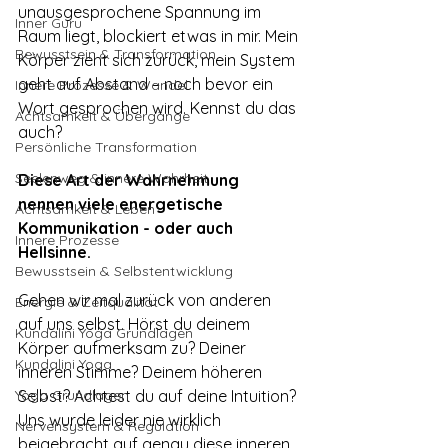
unausgesprochene Spannung im 
Inner Guru
Raum liegt, blockiert etwas in mir. Mein 
Bewusstsein & Transformation
Körper zieht sich zurück, mein System 
geht auf Abstand – noch bevor ein 
Innere Prozesse & Wandel
Wort gesprochen wird. Kennst du das 
Achtsamkeit & Übergänge
auch?
Persönliche Transformation
Seelenweg & innere Wahrheit
Diese Art der Wahrnehmung 
nennen viele energetische 
Achtsamkeit & Leben
Kommunikation - oder auch 
Innere Prozesse
Hellsinne.
Bewusstsein & Selbstentwicklung
Gehen wir mal zurück von anderen 
Energie & Zeitqualität
auf uns selbst. Hörst du deinem 
Kundalini Yoga Grundlagen
Körper aufmerksam zu? Deiner 
Kundalini Yoga
inneren Stimme? Deinem höheren 
Yoga Grundlagen
Selbst? Achtest du auf deine Intuition?
Uns wurde leider nie wirklich 
Nervensystem & Regulation
beigebracht auf genau diese inneren 