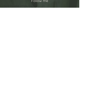
Follow me
Spirituelle Impulse
Persönlichkeitsentwicklung
Spiritualität
Yoga & Mindset
GoodVibes-Newsletter
Gesellschaft & Wandel
AGB
Energy Update & Zeitqualität
Cookies
Persönlichkeitsentwicklung
Datenschutz
Reisen & Gedanken
Haftungsausschluss
Persönliche Entwicklung
Impressum
Reisegeschichten
Widerruf
Unterwegs
Inspiration
Gesundheit & Lifestyle
Root & Wellness
Back to top