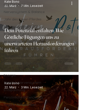
Kate Bono
Mindful Living
22. März
7 Min. Lesezeit
Nervensystem & Balance
Jahr des Feuer-Pferdes
Energy Update
Dein Potenzial entfalten: Wie
9-Jahres-Zyklus
Göttliche Fügungen uns zu
energetischer Neubeginn
unerwarteten Herausforderungen
Mut & Selbstbestimmung
führen
Ausdehnung & Freiheit
Selbstliebe & Selbstwert
Männliche & weibliche
Energie
Stress & Nervensystem
Kate Bono
22. März
3 Min. Lesezeit
Entspannung
Persönliche Entwicklung
Yoga & Achtsamkeit