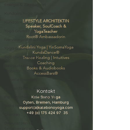
Energie & Zeitqualität
Kundalini Yoga Grundlagen
LIFESTYLE ARCHITEKTIN
Kundalini Yoga
Speaker, SoulCoach &
Yoga Grundlagen
YogaTeacher
Root
® Ambassadorin
Nervensystem & Regulation
Kundalini Yoga |
YinSomaYoga
Yoga & Bewusstsein
KundaDance
®
Selbstwahrnehmung
Trance Healing
|
Intuitives
Coaching
Bewusstsein & innere
Books & Audiobooks
Stabilität
AccessBars
®
Aktuelle Energien
Bewusstsein & Wandel
Kontakt
Persönlichkeitsentwicklung
Kate Bono Yoga
Oyten, Bremen, Hamburg
Selbstverantwortung
support(a)katebonoyoga.com
+49 (o)
175 424 97
35
Grenzen
Bewusstsein &
Selbstverantwortung