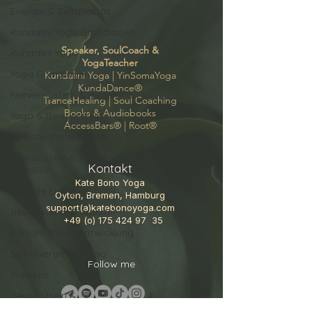
Energie & Zeitqualität
Kundalini Yoga Grundlagen
Speaker, SoulCoach &
Kundalini Yoga
YogaTeacher
Yoga Grundlagen
Kundalini Yoga |
YinSomaYoga
KundaDance
®
Nervensystem & Regulation
TranceHealing
|
Soul Coaching
Books & Audiobooks
Yoga & Bewusstsein
AccessBars
® |
Root
®
Selbstwahrnehmung
Bewusstsein & innere
Kontakt
Stabilität
Kate Bono Yoga
Aktuelle Energien
Oyten, Bremen, Hamburg
support(a)katebonoyoga.com
Bewusstsein & Wandel
+49 (o)
175 424 97
35
Persönlichkeitsentwicklung
Selbstverantwortung
Follow me
Grenzen
Bewusstsein &
Selbstverantwortung