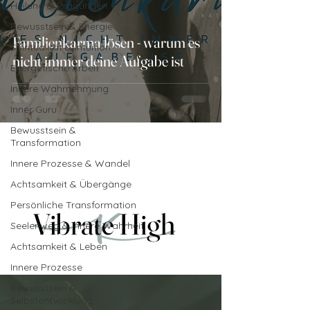
Heilung & Prägungen
Bewusstsein & Energie
Familienkarma lösen - warum es
Spiritualität & Intuition
nicht immer deine Aufgabe ist
Energetische Arbeit
Innere Wahrnehmung
Inner Guru
Bewusstsein &
Transformation
Innere Prozesse & Wandel
Achtsamkeit & Übergänge
Persönliche Transformation
Vibrate High
Vibrate High
Seelenweg & innere Wahrheit
Achtsamkeit & Leben
Innere Prozesse
Bewusstsein &
Selbstentwicklung