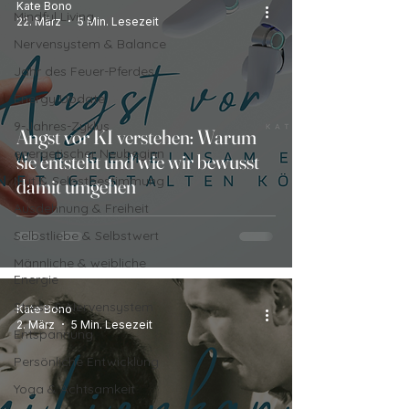
Kate Bono
Mindful Living
22. März
5 Min. Lesezeit
Nervensystem & Balance
Jahr des Feuer-Pferdes
Energy Update
9-Jahres-Zyklus
Angst vor KI verstehen: Warum
energetischer Neubeginn
sie entsteht und wie wir bewusst
Mut & Selbstbestimmung
damit umgehen
Ausdehnung & Freiheit
Selbstliebe & Selbstwert
Männliche & weibliche
Energie
Stress & Nervensystem
Kate Bono
2. März
5 Min. Lesezeit
Entspannung
Persönliche Entwicklung
Yoga & Achtsamkeit